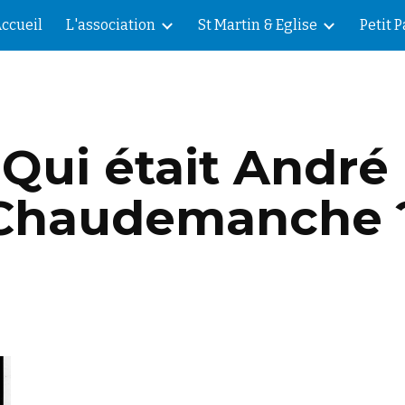
ccueil
L'association
St Martin & Eglise
Petit 
ip to main content
Skip to navigat
Qui était André 
Chaudemanche 