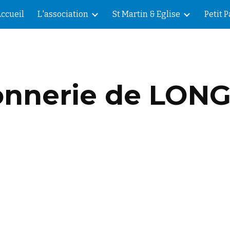
ccueil
L'association
St Martin & Eglise
Petit 
ip to main content
Skip to navigat
onnerie de LO