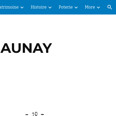
Patrimoine
Histoire
Poterie
More
ion
NGAUNAY