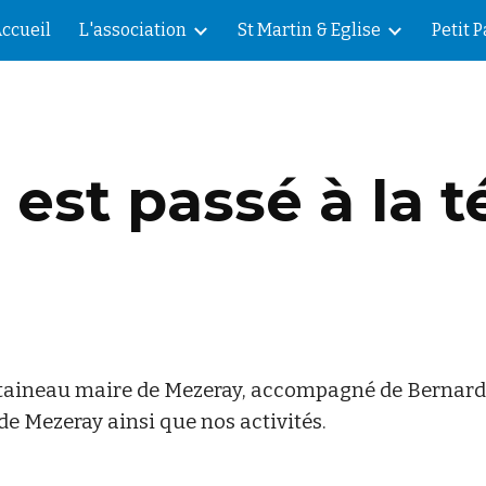
ccueil
L'association
St Martin & Eglise
Petit 
ip to main content
Skip to navigat
est passé à la t
taineau maire de Mezeray, accompagné de Bernard 
e Mezeray ainsi que nos activités.