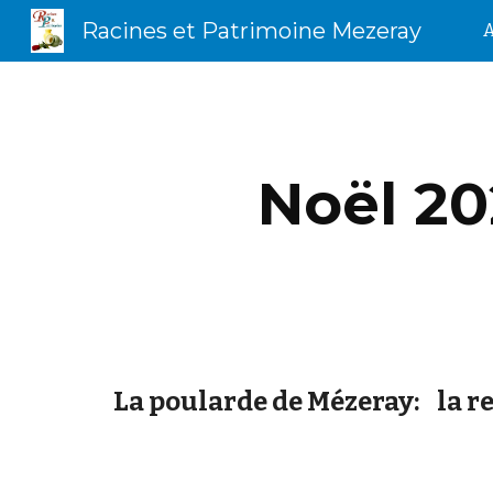
Racines et Patrimoine Mezeray
A
Sk
Noël 20
La poularde de Mézeray:    la r