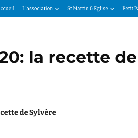
ccueil
L'association
St Martin & Eglise
Petit 
ip to main content
Skip to navigat
20: la recette de
ecette de Sylvère