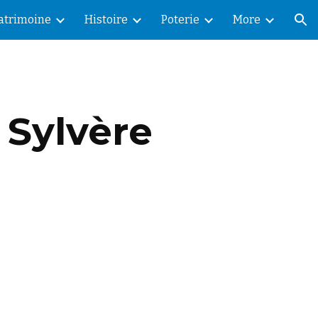
Patrimoine
Histoire
Poterie
More
ion
 Sylvère